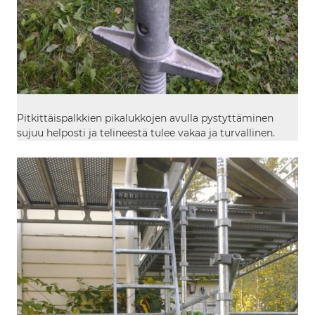
Pitkittäispalkkien pikalukkojen avulla pystyttäminen
sujuu helposti ja telineestä tulee vakaa ja turvallinen.