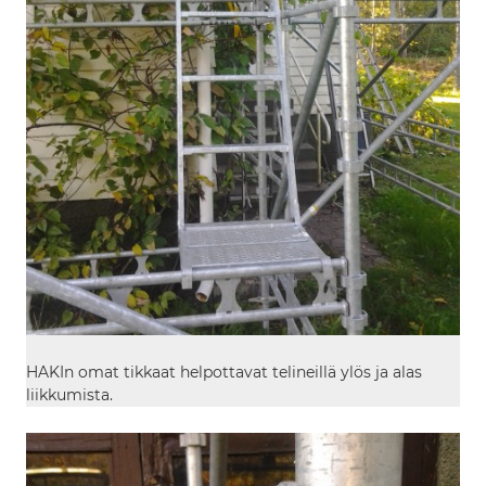
HAKIn omat tikkaat helpottavat telineillä ylös ja alas
liikkumista.