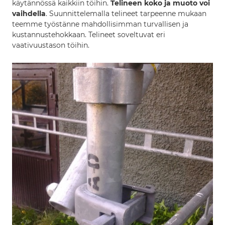
käytännössä kaikkiin töihin.
Telineen koko ja muoto voi
vaihdella
. Suunnittelemalla telineet tarpeenne mukaan
teemme työstänne mahdollisimman turvallisen ja
kustannustehokkaan. Telineet soveltuvat eri
vaativuustason töihin.