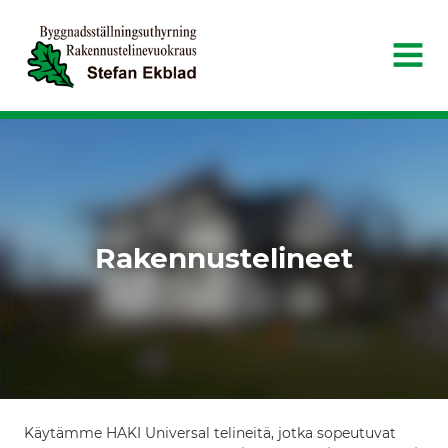
Stefan Ekblad Ab Oy
AVAA
VALI
Rakennustelineet
Käytämme HAKI Universal telineitä, jotka sopeutuvat